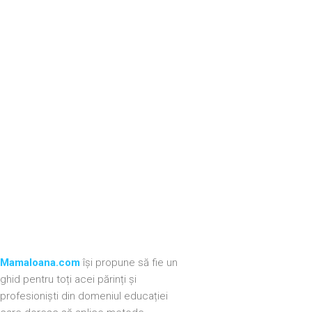
nostra, per inceptos himenaeos.
Lorem ipsum dolor sit amet, consectetur adipiscing elit. Morbi hendr
Primrose
Parent
MamaIoana.com
își propune să fie un
ghid pentru toți acei părinți și
profesioniști din domeniul educației